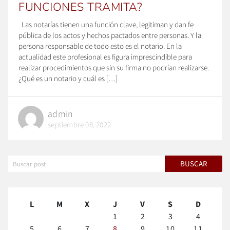
FUNCIONES TRAMITA?
Las notarías tienen una función clave, legitiman y dan fe
pública de los actos y hechos pactados entre personas. Y la
persona responsable de todo esto es el notario. En la
actualidad este profesional es figura imprescindible para
realizar procedimientos que sin su firma no podrían realizarse.
¿Qué es un notario y cuál es […]
admin
septiembre 08, 2022
L
M
X
J
V
S
D
1
2
3
4
5
6
7
8
9
10
11