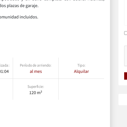
dos plazas de garaje.
comunidad incluidos.
izada:
Período de arriendo:
Tipo:
01:04
al mes
Alquilar
Superficie:
120 m²