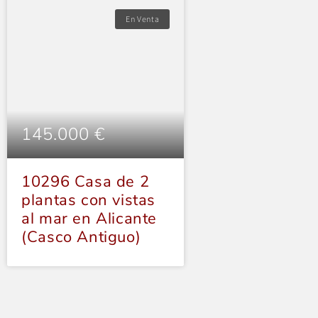
En Venta
145.000 €
198.000 €
10296 Casa de 2
10294
plantas con vistas
¡Espectacular 
al mar en Alicante
de 3 dormitor
(Casco Antiguo)
con ascensor,
garaje y trast
Torrellano!