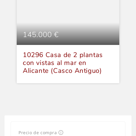
145.000 €
1
10296 Casa de 2 plantas
1
con vistas al mar en
3
Alicante (Casco Antiguo)
g
T
Precio de compra